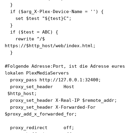
}
if ($arg_X-Plex-Device-Name = '') {
set $test "${test}C";
}
if ($test = ABC) {
rewrite ^/$
https://$http_host/web/index.html;
}
#Folgende Adresse:Port, ist die Adresse eures
lokalen PlexMediaServers
proxy_pass http://127.0.0.1:32400;
proxy_set_header Host
$http_host;
proxy_set_header X-Real-IP $remote_addr;
proxy_set_header X-Forwarded-For
$proxy_add_x_forwarded_for;
proxy_redirect off;