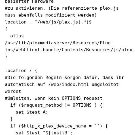
basierter Hardware
#zu aktivieren. (Die referenzierte plex.js
muss ebenfalls
modifiziert
werden)
location ~ ^/web/js/plex.js(.*)$
{
alias
/usr/lib/plexmediaserver/Resources/Plug-
ins/WebClient.bundle/Contents/Resources/js/plex.
}
location / {
#Die folgenden Regeln sorgen dafür, dass ihr
automatisch auf /web/index.html umgeleitet
werdet
#Umleiten, wenn kein OPTIONS request
if ($request_method != OPTIONS ) {
set $test A;
}
if ($http_x_plex_device_name = '') {
set $test "${test}B";