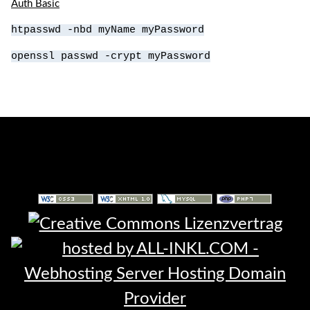
Auth Basic
htpasswd -nbd myName myPassword
openssl passwd -crypt myPassword